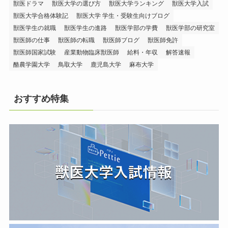
獣医ドラマ
獣医大学の選び方
獣医大学ランキング
獣医大学入試
獣医大学合格体験記
獣医大学 学生・受験生向けブログ
獣医学生の就職
獣医学生の進路
獣医学部の学費
獣医学部の研究室
獣医師の仕事
獣医師の転職
獣医師ブログ
獣医師免許
獣医師国家試験
産業動物臨床獣医師
給料・年収
解答速報
酪農学園大学
鳥取大学
鹿児島大学
麻布大学
おすすめ特集