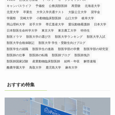
キャンパスライフ
予備校
公務員獣医師
再受験
北海道大学
北里大学
卒業生
大学入学共通テスト
大阪公立大学
奨学金
学園祭
宮崎大学
小動物臨床獣医師
山口大学
岐阜大学
岡山理科大学
岩手大学
帯広畜産大学
愛玩動物看護師
日本大学
日本獣医生命科学大学
東京大学
東京農工大学
特待生
獣医ドラマ
獣医大学の選び方
獣医大学ランキング
獣医大学入試
獣医大学合格体験記
獣医大学 学生・受験生向けブログ
獣医学生の就職
獣医学生の進路
獣医学部の学費
獣医学部の研究室
獣医師の仕事
獣医師の転職
獣医師ブログ
獣医師免許
獣医師国家試験
産業動物臨床獣医師
給料・年収
解答速報
酪農学園大学
鳥取大学
鹿児島大学
麻布大学
おすすめ特集