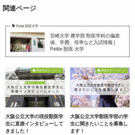
関連ページ
Pettie 獣医大学
宮崎大学 農学部 獣医学科の偏差
値、学費、倍率など入試情報 |
Pettie 獣医 大学
獣医学生アンケート
獣医学生アンケート
大阪公立大学の現役獣医学
大阪公立大学獣医学部の学
生に直接インタビューして
生に聞きたいことを募集し
きました！
ます！