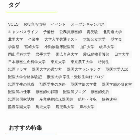
タグ
VCES
お役立ち情報
イベント
オープンキャンパス
キャンパスライフ
予備校
公務員獣医師
再受験
北海道大学
北里大学
卒業生
大学入学共通テスト
大阪公立大学
奨学金
学園祭
宮崎大学
小動物臨床獣医師
山口大学
岐阜大学
岡山理科大学
岩手大学
帯広畜産大学
愛玩動物看護師
日本大学
日本獣医生命科学大学
東京大学
東京農工大学
特待生
獣医ドラマ
獣医大学の選び方
獣医大学ランキング
獣医大学入試
獣医大学合格体験記
獣医大学 学生・受験生向けブログ
獣医学生の就職
獣医学生の進路
獣医学部の学費
獣医学部の研究室
獣医師の仕事
獣医師の転職
獣医師ブログ
獣医師免許
獣医師国家試験
産業動物臨床獣医師
給料・年収
解答速報
酪農学園大学
鳥取大学
鹿児島大学
麻布大学
おすすめ特集