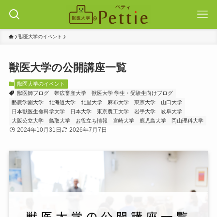
獣医大学のイベント
獣医大学の公開講座一覧
獣医大学のイベント
獣医師ブログ
帯広畜産大学
獣医大学 学生・受験生向けブログ
酪農学園大学
北海道大学
北里大学
麻布大学
東京大学
山口大学
日本獣医生命科学大学
日本大学
東京農工大学
岩手大学
岐阜大学
大阪公立大学
鳥取大学
お役立ち情報
宮崎大学
鹿児島大学
岡山理科大学
2024年10月31日
2026年7月7日