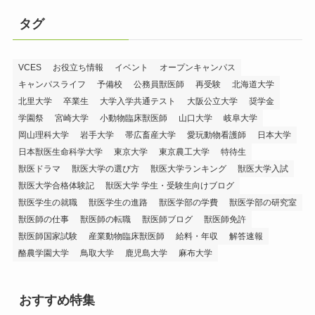
タグ
VCES
お役立ち情報
イベント
オープンキャンパス
キャンパスライフ
予備校
公務員獣医師
再受験
北海道大学
北里大学
卒業生
大学入学共通テスト
大阪公立大学
奨学金
学園祭
宮崎大学
小動物臨床獣医師
山口大学
岐阜大学
岡山理科大学
岩手大学
帯広畜産大学
愛玩動物看護師
日本大学
日本獣医生命科学大学
東京大学
東京農工大学
特待生
獣医ドラマ
獣医大学の選び方
獣医大学ランキング
獣医大学入試
獣医大学合格体験記
獣医大学 学生・受験生向けブログ
獣医学生の就職
獣医学生の進路
獣医学部の学費
獣医学部の研究室
獣医師の仕事
獣医師の転職
獣医師ブログ
獣医師免許
獣医師国家試験
産業動物臨床獣医師
給料・年収
解答速報
酪農学園大学
鳥取大学
鹿児島大学
麻布大学
おすすめ特集