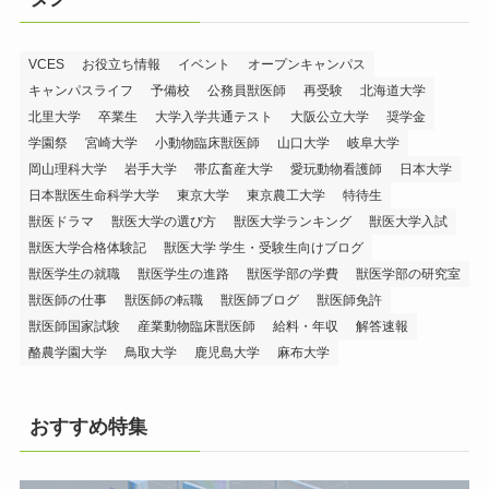
VCES
お役立ち情報
イベント
オープンキャンパス
キャンパスライフ
予備校
公務員獣医師
再受験
北海道大学
北里大学
卒業生
大学入学共通テスト
大阪公立大学
奨学金
学園祭
宮崎大学
小動物臨床獣医師
山口大学
岐阜大学
岡山理科大学
岩手大学
帯広畜産大学
愛玩動物看護師
日本大学
日本獣医生命科学大学
東京大学
東京農工大学
特待生
獣医ドラマ
獣医大学の選び方
獣医大学ランキング
獣医大学入試
獣医大学合格体験記
獣医大学 学生・受験生向けブログ
獣医学生の就職
獣医学生の進路
獣医学部の学費
獣医学部の研究室
獣医師の仕事
獣医師の転職
獣医師ブログ
獣医師免許
獣医師国家試験
産業動物臨床獣医師
給料・年収
解答速報
酪農学園大学
鳥取大学
鹿児島大学
麻布大学
おすすめ特集