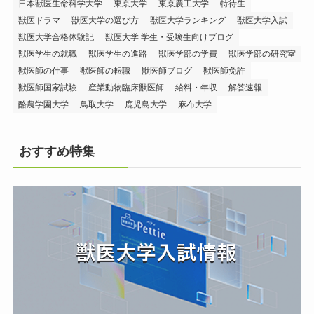
日本獣医生命科学大学
東京大学
東京農工大学
特待生
獣医ドラマ
獣医大学の選び方
獣医大学ランキング
獣医大学入試
獣医大学合格体験記
獣医大学 学生・受験生向けブログ
獣医学生の就職
獣医学生の進路
獣医学部の学費
獣医学部の研究室
獣医師の仕事
獣医師の転職
獣医師ブログ
獣医師免許
獣医師国家試験
産業動物臨床獣医師
給料・年収
解答速報
酪農学園大学
鳥取大学
鹿児島大学
麻布大学
おすすめ特集